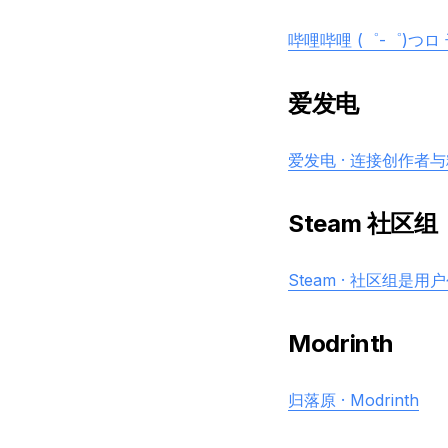
哔哩哔哩 (゜-゜)つロ 
爱发电
爱发电 · 连接创作者
Steam 社区组
Steam · 社区组是
Modrinth
归落原 · Modrinth