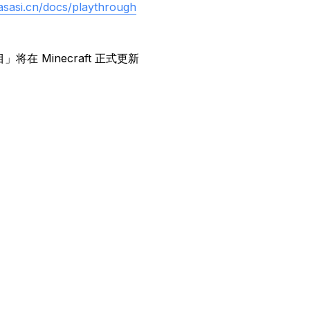
aasasi.cn/docs/playthrough
 Minecraft 正式更新