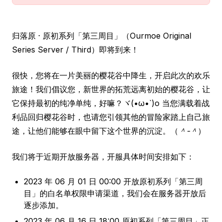
归落原 · 原初系列「第三周目」（Ourmoe Original
Series Server / Third）即将到来！
很快，您将在一片美丽的樱花谷中降生，开启此次的欢乐
旅途！我们倡议您，新世界的拓荒远离初始的樱花谷，让
它保持最初的纯净单纯，好嘛？ヾ(•ω•`)o 当您满载着战
利品回归樱花谷时，也请您引领其他的冒险家踏上自己旅
途，让他们能够在眼中留下这个世界的沉淀。（
＾-＾
）
我们将于近期开放服务器，开服具体时间安排如下：
2023 年 06 月 01 日 00:00 开放原初系列「第三周
目」的白名单权限申请渠道，我们会在服务器开放后
逐步添加。
2023 年 06 月 16 日 18:00 原初系列「第三周目」正