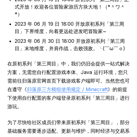
式开放！欢迎各位冒险家游历方块大地！（*＾ワ＾
*）
2023 年 06 月 19 日 18:00 开放原初系列「第三周
目」下界维度，向着更远处进发吧冒险家~
2023 年 06 月 30 日 18:00 开放原初系列「第三周
目」末地维度，并肩作战，击败强敌。╰(￣ω￣ｏ)
在原初系列「第三周目」中，我们仍旧会提供一站式解决
方案，无需您自行配置游戏本体、Java 运行环境，您只
需前往归落原官网首页下载游戏客户端即可。当然您也可
在遵守《
归落原三方模组使用规定 / Minecraft
》的前提
下使用自行配置的客户端登录原初系列「第三周目」进行
游玩。
为了尽快给社区成员们带来原初系列「第三周目」，部分
基础服务需要逐步适配、更新与维护，同时经济与交易系